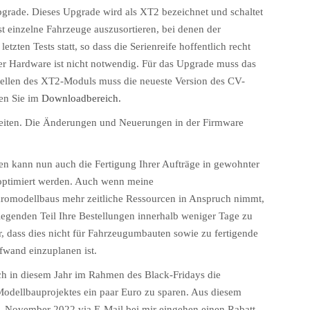
grade. Dieses Upgrade wird als XT2 bezeichnet und schaltet
st einzelne Fahrzeuge auszusortieren, bei denen der
etzten Tests statt, so dass die Serienreife hoffentlich recht
er Hardware ist nicht notwendig. Für das Upgrade muss das
ellen des XT2-Moduls muss die neueste Version des CV-
en Sie im
Downloadbereich.
eiten. Die Änderungen und Neuerungen in der Firmware
 kann nun auch die Fertigung Ihrer Aufträge in gewohnter
 optimiert werden. Auch wenn meine
ikromodellbaus mehr zeitliche Ressourcen in Anspruch nimmt,
iegenden Teil Ihre Bestellungen innerhalb weniger Tage zu
r, dass dies nicht für Fahrzeugumbauten sowie zu fertigende
ufwand einzuplanen ist.
ch in diesem Jahr im Rahmen des Black-Fridays die
Modellbauprojektes ein paar Euro zu sparen. Aus diesem
. November 2022
via E-Mail bei mir eingehen einen Rabatt