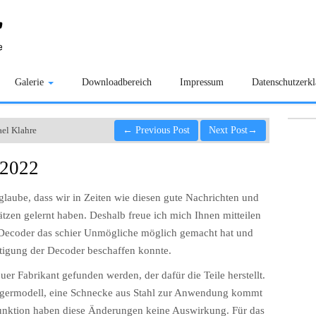
Galerie
Downloadbereich
Impressum
Datenschutzerk
el Klahre
←
Previous Post
Next Post
→
 2022
glaube, dass wir in Zeiten wie diesen gute Nachrichten und
tzen gelernt haben. Deshalb freue ich mich Ihnen mitteilen
-Decoder das schier Unmögliche möglich gemacht hat und
rtigung der Decoder beschaffen konnte.
er Fabrikant gefunden werden, der dafür die Teile herstellt.
germodell, eine Schnecke aus Stahl zur Anwendung kommt
 Funktion haben diese Änderungen keine Auswirkung. Für das