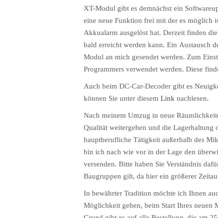
XT-Modul gibt es demnächst ein Softwareup
eine neue Funktion frei mit der es möglich i
Akkualarm ausgelöst hat. Derzeit finden die l
bald erreicht werden kann. Ein Austausch d
Modul an mich gesendet werden. Zum Einst
Programmers verwendet werden. Diese find
Auch beim DC-Car-Decoder gibt es Neuigk
können Sie unter diesem
Link
nachlesen.
Nach meinem Umzug in neue Räumlichkeiten
Qualität weitergehen und die Lagerhaltung
hauptberufliche Tätigkeit außerhalb des M
bin ich nach wie vor in der Lage den überw
versenden. Bitte haben Sie Verständnis dafü
Baugruppen gilt, da hier ein größerer Zeita
In bewährter Tradition möchte ich Ihnen au
Möglichkeit geben, beim Start Ihres neuen 
Grund gibt es auf alle Bestellung, die
am 25