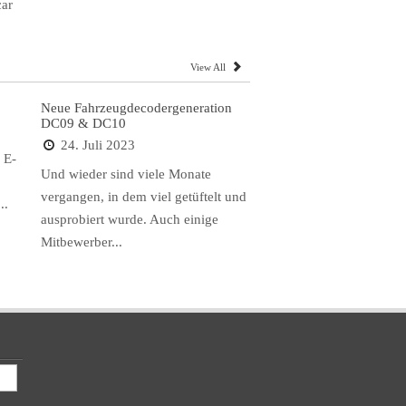
car
View All
Neue Fahrzeugdecodergeneration
DC09 & DC10
24. Juli 2023
 E-
Und wieder sind viele Monate
vergangen, in dem viel getüftelt und
..
ausprobiert wurde. Auch einige
Mitbewerber...