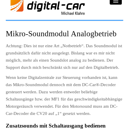
DC-Car® Bereich
Mikro-Soundmodul Analogbetrieb
Projekte
Achtung: Dies ist nur eine Art „Notbetrieb“. Das Soundmodul ist
grundsätzlich dafür nicht ausgelegt. Bislang war es mir nicht
Galerie
möglich, mehr als einen Soundslot analog zu bedienen. Der
Downloadbereich
Support durch mich beschränkt sich nur auf den Digitalbetrieb.
Wenn keine Digitalzentrale zur Steuerung vorhanden ist, kann
Impressum
das Mikro-Soundmodul dennoch mit dem DC-Car®-Decoder
gesteuert werden. Dazu werden entweder beliebige
Datenschutzerklärung
Schaltausgänge bzw. der MF1 für das geschwindigkeitabhängige
Motorgeräusch verwendet. Für den Motorsound muss am DC-
Car-Decoder die CV20 auf „1“ gesetzt werden.
Zusatzsounds mit Schaltausgang bedienen