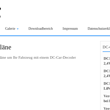
Galerie
Downloadbereich
Impressum
Datenschutzerk
läne
DC-C
pläne um Ihr Fahrzeug mit einem DC-Car-Decoder
DC1
2,4
DC1
2,4
DC1
LiP
Ver
bei
Ver