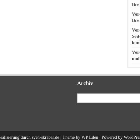
Bre
Ver
Bre
Ver
Sei
kom
Ver
und
Archiv
Archiv
ealisierung durch
sven-skrabal.de
| Theme by
WP Eden
| Powered by
WordPre