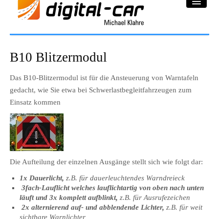
DC-Car® Bereich
B10 Blitzermodul
Projekte
Das B10-Blitzermodul ist für die Ansteuerung von Warntafeln
gedacht, wie Sie etwa bei Schwerlastbegleitfahrzeugen zum
Galerie
Einsatz kommen
Downloadbereich
Impressum
Datenschutzerklärung
Die Aufteilung der einzelnen Ausgänge stellt sich wie folgt dar:
1x Dauerlicht,
z.B. für dauerleuchtendes Warndreieck
3fach-Lauflicht
welches lauflichtartig von oben nach unten
läuft und 3x komplett aufblinkt
,
z.B. für Ausrufezeichen
2x alternierend auf- und abblendende Lichter,
z.B. für weit
sichtbare Warnlichter