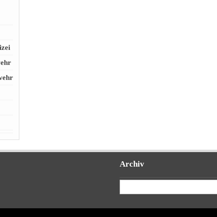
izei
wehr
wehr
Archiv
Archiv