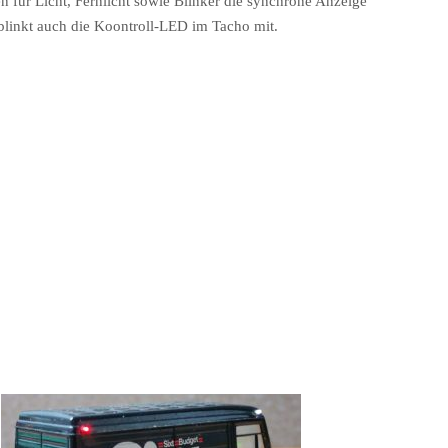
für Licht, Fernlicht sowie Blinker die synchrone Anzeige
o blinkt auch die Koontroll-LED im Tacho mit.