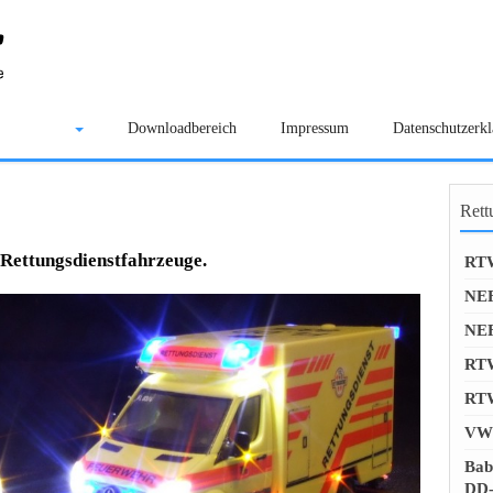
Galerie
Downloadbereich
Impressum
Datenschutzerk
Rett
 Rettungsdienstfahrzeuge.
RTW
NEF
NEF
RTW
RTW
VW 
Bab
DD-