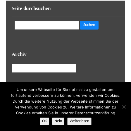
Seite durchsuchen
Suchen
nach:
Archiv
Archiv
Um unsere Webseite für Sie optimal zu gestalten und
fortlaufend verbessern zu können, verwenden wir Cookies.
Realisierung durch
sven-skrabal.de
| Theme by
WP Eden
| Powered
Durch die weitere Nutzung der Webseite stimmen Sie der
by
WordPress
Verwendung von Cookies zu. Weitere Informationen zu
Cookies erhalten Sie in unserer Datenschutzerklärung
OK
Nein
Weiterlesen