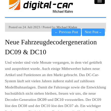
DC-Car® Bereich
Posted on 24. Juli 2023 / Posted by
Michael Klahre
←
Previous Post
Next Post
→
Projekte
Neue Fahrzeugdecodergeneration
Galerie
DC09 & DC10
Downloadbereich
Und wieder sind viele Monate vergangen, in dem viel getüftelt
und ausprobiert wurde. Auch einige Mitbewerber haben neue
Impressum
Artikel und Funktionen an den Markt gebracht. Das DC-Car-
Datenschutzerklärung
System läuft seit vielen Jahren äußerst stabil auf zahllosen
Modellbahnanlagen. Damit die Fahrzeuge sowie die Entwicklung
buchstäblich nicht stehen bleiben, freuen wir uns, die neue
Decoder-Generation
DC09
und
DC10
vorzustellen. Der DC09
löst den DC08 und der DC10 löst den DC07 ab. Ein wichtiger