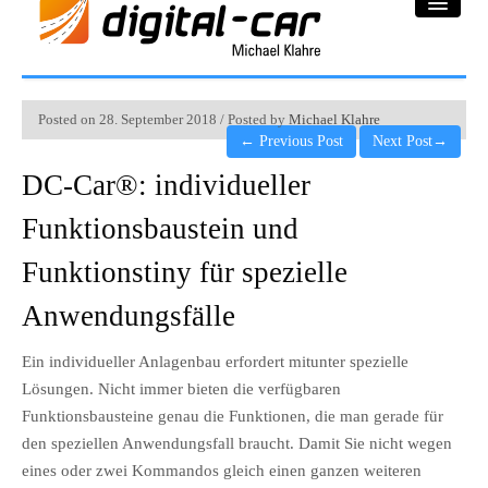
DC-Car® Bereich
Posted on 28. September 2018 / Posted by
Michael Klahre
←
Previous Post
Next Post
→
Projekte
DC-Car®: individueller
Galerie
Funktionsbaustein und
Downloadbereich
Funktionstiny für spezielle
Impressum
Anwendungsfälle
Datenschutzerklärung
Ein individueller Anlagenbau erfordert mitunter spezielle
Lösungen. Nicht immer bieten die verfügbaren
Funktionsbausteine genau die Funktionen, die man gerade für
den speziellen Anwendungsfall braucht. Damit Sie nicht wegen
eines oder zwei Kommandos gleich einen ganzen weiteren