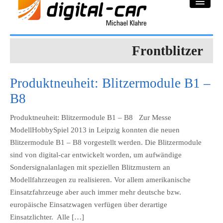
Frontblitzer
DC-Car® Bereich
Projekte
Produktneuheit: Blitzermodule B1 –
Galerie
B8
Downloadbereich
Produktneuheit: Blitzermodule B1 – B8 Zur Messe
ModellHobbySpiel 2013 in Leipzig konnten die neuen
Impressum
Blitzermodule B1 – B8 vorgestellt werden. Die Blitzermodule
sind von digital-car entwickelt worden, um aufwändige
Datenschutzerklärung
Sondersignalanlagen mit speziellen Blitzmustern an
Modellfahrzeugen zu realisieren. Vor allem amerikanische
Einsatzfahrzeuge aber auch immer mehr deutsche bzw.
europäische Einsatzwagen verfügen über derartige
Einsatzlichter. Alle […]