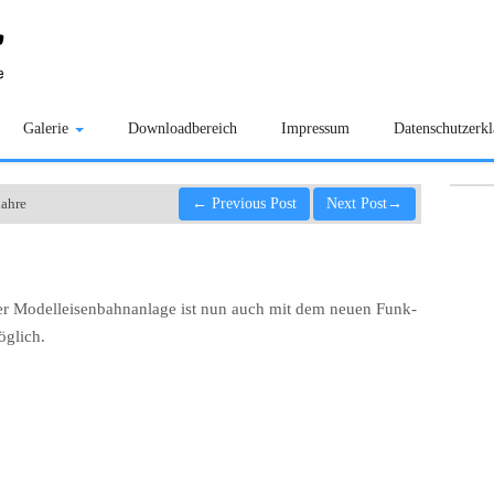
Galerie
Downloadbereich
Impressum
Datenschutzerk
ahre
←
Previous Post
Next Post
→
I
r Modelleisenbahnanlage ist nun auch mit dem neuen Funk-
glich.