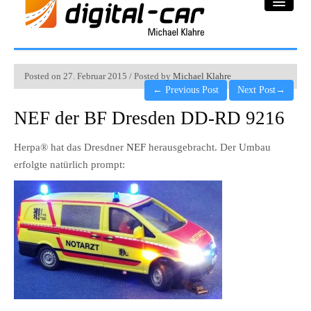
DC-Car® Bereich
Posted on 27. Februar 2015 / Posted by
Michael Klahre
←
Previous Post
Next Post
→
Projekte
NEF der BF Dresden DD-RD 9216
Galerie
Herpa® hat das Dresdner
NEF
herausgebracht. Der Umbau
Downloadbereich
erfolgte natürlich prompt:
Impressum
Datenschutzerklärung