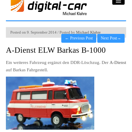
DC-Car® Bereich
Posted on 9. September 2014 / Posted by
Michael Klahre
←
Previous Post
Next Post
→
Projekte
A-Dienst ELW Barkas B-1000
Galerie
Ein weiteres Fahrzeug ergänzt den DDR-Löschzug. Der
A-Dienst
Downloadbereich
auf Barkas Fahrgestell.
Impressum
Datenschutzerklärung